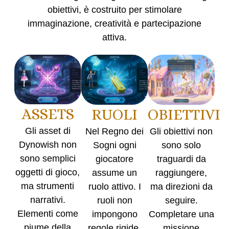
obiettivi, è costruito per stimolare
immaginazione, creatività e partecipazione
attiva
.
ASSETS
OBIETTIVI
RUOLI
Gli asset di
Gli obiettivi non
Nel Regno dei
Dynowish non
sono solo
Sogni ogni
sono semplici
traguardi da
giocatore
oggetti di gioco,
raggiungere,
assume un
ma strumenti
ma direzioni da
ruolo attivo. I
narrativi.
seguire.
ruoli non
Elementi come
Completare una
impongono
piume della
missione
regole rigide,