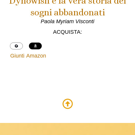
Dynowish e la vera storia dei
sogni abbandonati
Paola Myriam Visconti
ACQUISTA:
G
Giunti
Amazon